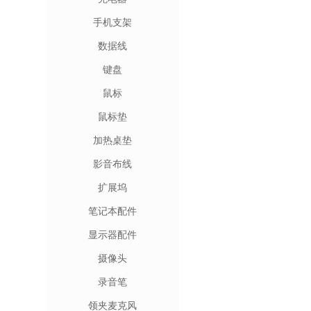
手机支架
数据线
键盘
鼠标
鼠标垫
加热桌垫
影音布线
扩展坞
笔记本配件
显示器配件
摄像头
录音笔
领夹麦克风