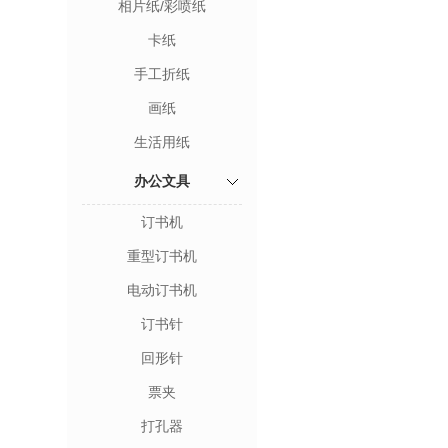
相片纸/彩喷纸
卡纸
手工折纸
画纸
生活用纸
办公文具
订书机
重型订书机
电动订书机
订书针
回形针
票夹
打孔器