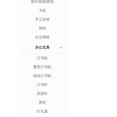
相片纸/彩喷纸
卡纸
手工折纸
画纸
生活用纸
办公文具
订书机
重型订书机
电动订书机
订书针
回形针
票夹
打孔器