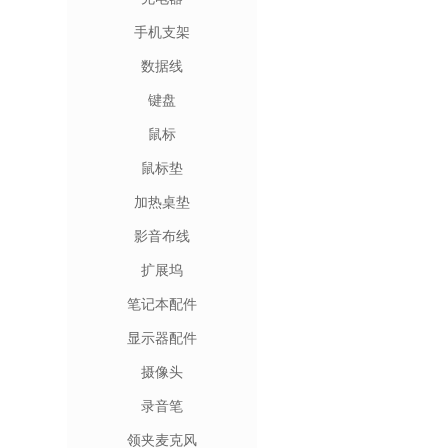
手机支架
数据线
键盘
鼠标
鼠标垫
加热桌垫
影音布线
扩展坞
笔记本配件
显示器配件
摄像头
录音笔
领夹麦克风