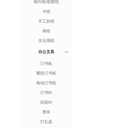
相片纸/彩喷纸
卡纸
手工折纸
画纸
生活用纸
办公文具
订书机
重型订书机
电动订书机
订书针
回形针
票夹
打孔器