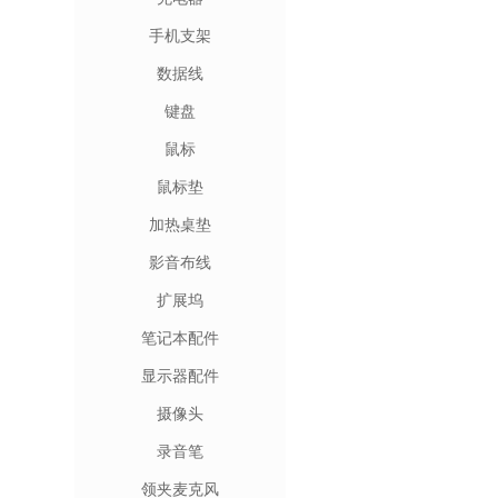
手机支架
数据线
键盘
鼠标
鼠标垫
加热桌垫
影音布线
扩展坞
笔记本配件
显示器配件
摄像头
录音笔
领夹麦克风